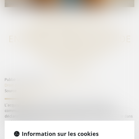
LA FRAUDE À LA
COMMUNAUTÉ DE VIE
ENTRAÎNE L’ANNULATION DE
LA DÉCLARATION DE
NATIONALITÉ
Publié le :
07/07/2025
Droit de la famille, des personnes et de leur patrimoine
Source :
www.lemag-juridique.com
L’acquisition de la nationalité française par mariage exige une
communauté de vie affective et matérielle au moment de la
déclaration. En cas de fraude, l’enregistrement peut être contesté dans
un délai de deux ans...
Lire la suite
Information sur les cookies