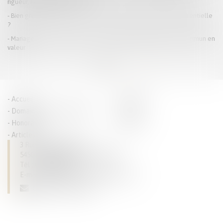
rigueur, rapidité et humanité
Bien grevé d’usufruit : comment se déroule l’attribution préférentielle
?
Mariage sous communauté : confiscation possible d’un bien commun en
valeur
<<
<
1
2
>
>>
Accueil
Parcours
Domaines de compétences
Actus
Honoraires
Contact
Articles
3 Rue du Luxembourg
54500 VANDOEUVRE LES NANCY
Tél :
03 83 28 63 93
E-mail :
dominique.tallarico@avocat.fr
CONTACTEZ-NOUS