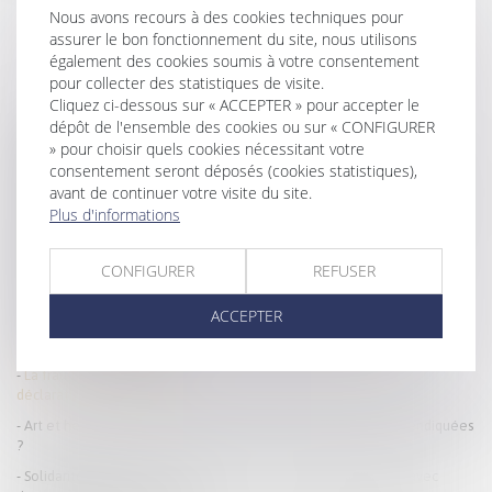
Nous avons recours à des cookies techniques pour
assurer le bon fonctionnement du site, nous utilisons
également des cookies soumis à votre consentement
pour collecter des statistiques de visite.
Cliquez ci-dessous sur « ACCEPTER » pour accepter le
HISTORIQUE
dépôt de l'ensemble des cookies ou sur « CONFIGURER
» pour choisir quels cookies nécessitant votre
Donation-partage ou simple donation ? La Cour de cassation tranche
consentement seront déposés (cookies statistiques),
sur l’exigence de partage effectif
avant de continuer votre visite du site.
Pas de retour de l’enfant, pas de remboursement des frais engagés
Plus d'informations
Mandataire spécial : un appel reste recevable même après la fin du
mandat
CONFIGURER
REFUSER
Tutelle et conflit familial : quelle place pour la famille ?
ACCEPTER
Donation: quelle est cette nouvelle obligation administrative qui a
finalement été reportée?
La fraude à la communauté de vie entraîne l’annulation de la
déclaration de nationalité
Art et héritage : les œuvres du défunt peuvent-elles être revendiquées
?
Solidarité fiscale entre ex-conjoints : une réforme appliquée avec