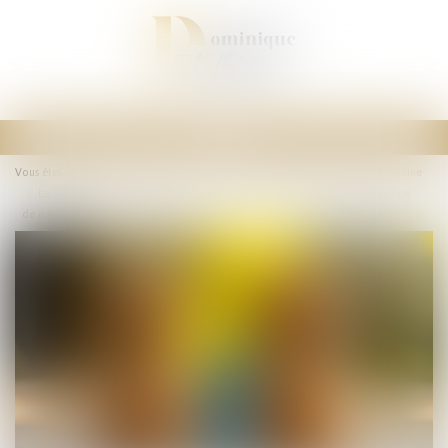
Ouvrir
le
Vous êtes ici :
Accueil
Droit de la famille, des personnes et de leur patrimoine
menu
La fraude à la communauté de vie entraîne l’annulation de la déclaration
de nationalité