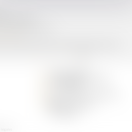
deur
ux de l'intérêt légal
aissé présumer père durant 30 ans
onflit familial
ires par l’ARIPA est généralisé à l’ensemble des séparations et divorces
<<
<
1
2
3
4
5
>
>>
3 Rue du Luxembourg
54500 VANDOEUVRE LES NANCY
Tél :
03 83 28 63 93
E-mail :
dominique.tallarico@avocat.fr
CONTACTEZ-NOUS
 légales