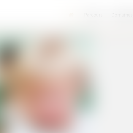
Parcours
Domaines
Accueil
moine
Divorce et séparation
Retrait de l’autorité parentale pour participation à l’e