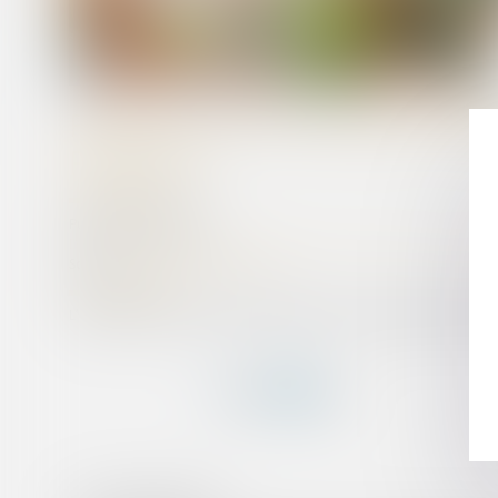
RETRAIT DE L’AUTORITÉ PA
FAMILIAL
Publié le :
14/02/2023
Droit de la famille, des personnes et de leur patrimoine
/
Divorce e
Source :
www.lemag-juridique.com
L’article 373-2-1 du Code civil dispose que lorsque l’intérêt de l’en