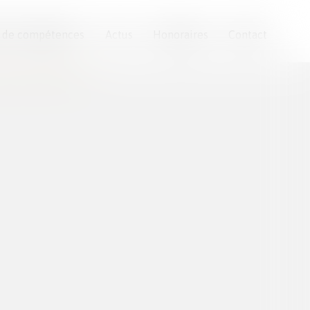
 de compétences
Actus
Honoraires
Contact
scalade du conflit familial