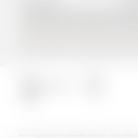
HISTORIQUE
Le déblocage du divorce contentieux en cas d’inaction du deman
La notification du jugement est un préalable à la majoration du ta
Faute du couple qui fait annuler la paternité de celui qu’ils ont l
Retrait de l’autorité parentale pour participation à l’escalade du c
Depuis le 1er janvier 2023, le recouvrement des pensions alimenta
Accueil
Parcours
Domaines de compétences
Actus
Honoraires
Contact
Articles
Plan du site
Politique de confidentialité
Politique de cookies
Mentions