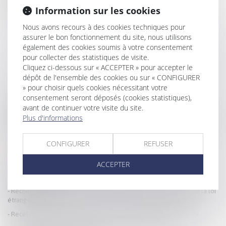
assimilés à des charges de jouissance, ne donnent lieu à aucune
Information sur les cookies
récompense...
Lire la suite
Nous avons recours à des cookies techniques pour
assurer le bon fonctionnement du site, nous utilisons
également des cookies soumis à votre consentement
pour collecter des statistiques de visite.
Cliquez ci-dessous sur « ACCEPTER » pour accepter le
dépôt de l'ensemble des cookies ou sur « CONFIGURER
» pour choisir quels cookies nécessitant votre
HISTORIQUE
consentement seront déposés (cookies statistiques),
avant de continuer votre visite du site.
La CPAM ne peut refuser le capital décès au partenaire de PACS à
Plus d'informations
charge au seul motif qu’aucune demande n’a été faite dans le délai d’un
mois
CONFIGURER
REFUSER
Règlement d’un emprunt sur bien propre : la communauté n’a droit à
récompense que sur le capital
ACCEPTER
Biens communs et dettes personnelles : pas de condamnation du
conjoint non débiteur
Recherche de paternité : pourquoi la loi française peut primer sur la loi
étrangère ?
Recel de communauté : attention aux cessions d’actions à vil prix