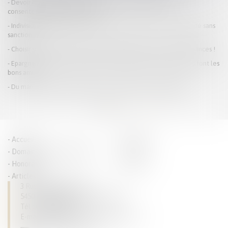
Devoir conjugal et liberté sexuelle : la CEDH protège le
consentement dans le mariage
Indivision et absence de renvoi précis aux pièces : une irrégularité sans
sanction ?
Choisir son régime matrimonial : attention à l'impact sur vos finances !
Epargne retraite et communauté conjugale : les bons comptes font les
bons amis !
Du mariage au mariage pour tous : les évolutions conjugales
<<
<
1
2
>
>>
Accueil
Parcours
Domaines de compétences
Actus
Honoraires
Contact
Articles
3 Rue du Luxembourg
54500 VANDOEUVRE LES NANCY
Tél :
03 83 28 63 93
E-mail :
dominique.tallarico@avocat.fr