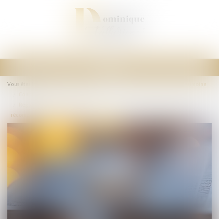
Ouvrir
le
Vous êtes ici :
Accueil
Droit de la famille, des personnes et de leur patrimoine
menu
Couples et régime matrimoniaux
Règlement d’un emprunt sur bien propre : la communauté n’a droit à
récompense que sur le capital