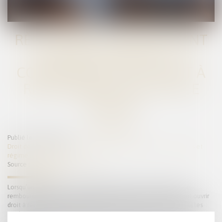
RÈGLEMENT D’UN EMPRUNT
SUR BIEN PROPRE : LA
COMMUNAUTÉ N’A DROIT À
RÉCOMPENSE QUE SUR LE
CAPITAL
Publié le :
10/06/2025
Droit de la famille, des personnes et de leur patrimoine
/
Couples et
régime matrimoniaux
Source :
www.lemag-juridique.com
Lorsqu’un emprunt est contracté pour financer un bien propre, le
remboursement de ses mensualités par des fonds communs peut ouvrir
droit à récompense au profit de la communauté. Toutefois, seuls les
remboursements du capital sont pris en compte à ce titre. Les intérêts,