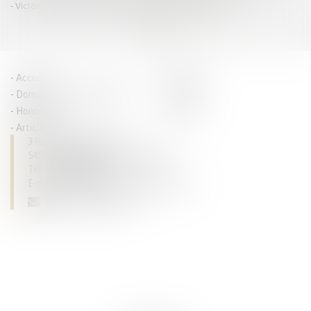
Victoire en Appel : prestation compensatoire triplée
<<
<
...
2
3
4
5
6
7
8
...
>
>>
Accueil
Parcours
Domaines de compétences
Actus
Honoraires
Contact
Articles
3 Rue du Luxembourg
54500 VANDOEUVRE LES NANCY
Tél :
03 83 28 63 93
E-mail :
dominique.tallarico@avocat.fr
CONTACTEZ-NOUS