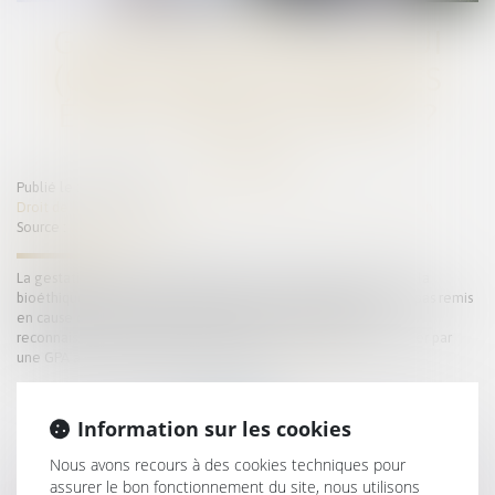
GESTATION POUR AUTRUI
(GPA) : QUELLES SONT LES
ÉVOLUTIONS DU DROIT ?
Publié le :
09/10/2024
Droit de la famille, des personnes et de leur patrimoine
/
Filiation
Source :
www.vie-publique.fr
La gestation pour autrui (GPA) est interdite en France. La loi sur la
bioéthique de 2021 et les débats qui l'ont accompagnée n'ont pas remis
en cause cette interdiction. En revanche, la question de la
reconnaissance dans le droit français des enfants nés à l'étranger par
une GPA a évolué ces dernières années...
Lire la suite
Information sur les cookies
Nous avons recours à des cookies techniques pour
assurer le bon fonctionnement du site, nous utilisons