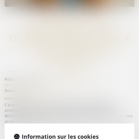
LA FRAUDE À LA
COMMUNAUTÉ DE VIE
ENTRAÎNE L’ANNULATION DE
LA DÉCLARATION DE
NATIONALITÉ
Publié le :
07/07/2025
Droit de la famille, des personnes et de leur patrimoine
Source :
www.lemag-juridique.com
L’acquisition de la nationalité française par mariage exige une
communauté de vie affective et matérielle au moment de la
déclaration. En cas de fraude, l’enregistrement peut être contesté dans
un délai de deux ans...
Lire la suite
Information sur les cookies