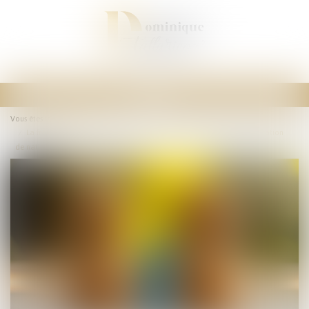
Ouvrir
le
Vous êtes ici :
Accueil
menu
La fraude à la communauté de vie entraîne l’annulation de la déclaration
de nationalité