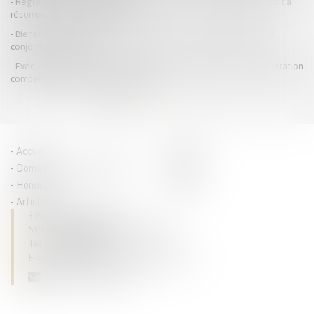
Règlement d’un emprunt sur bien propre : la communauté n’a droit à
récompense que sur le capital
Biens communs et dettes personnelles : pas de condamnation du
conjoint non débiteur
Exequatur et autorité de chose jugée : la dissimulation d’une prestation
compensatoire constitue une fraude
<<
<
1
2
3
4
5
6
7
...
>
>>
Accueil
Parcours
Domaines de compétences
Actus
Honoraires
Contact
Articles
3 Rue du Luxembourg
54500 VANDOEUVRE LES NANCY
Tél :
03 83 28 63 93
E-mail :
dominique.tallarico@avocat.fr
CONTACTEZ-NOUS