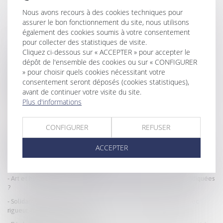
Nous avons recours à des cookies techniques pour
assurer le bon fonctionnement du site, nous utilisons
également des cookies soumis à votre consentement
pour collecter des statistiques de visite.
Cliquez ci-dessous sur « ACCEPTER » pour accepter le
HISTORIQUE
dépôt de l'ensemble des cookies ou sur « CONFIGURER
» pour choisir quels cookies nécessitant votre
Tutelle et conflit familial : quelle place pour la famille ?
consentement seront déposés (cookies statistiques),
Donation: quelle est cette nouvelle obligation administrative qui a
avant de continuer votre visite du site.
finalement été reportée?
Plus d'informations
La fraude à la communauté de vie entraîne l’annulation de la
déclaration de nationalité
CONFIGURER
REFUSER
Divorce et entreprise exploitée sous forme de société : comment
évaluer les droits sociaux d’un époux ?
ACCEPTER
Récompense due à la communauté : point de départ des intérêts en
cas d’aliénation d’un bien propre
Art et héritage : les œuvres du défunt peuvent-elles être revendiquées
?
Solidarité fiscale entre ex-conjoints : une réforme appliquée avec
rigueur, rapidité et humanité