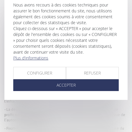
Nous avons recours à des cookies techniques pour
assurer le bon fonctionnement du site, nous utilisons
également des cookies soumis à votre consentement
pour collecter des statistiques de visite.
HISTORIQUE
Cliquez ci-dessous sur « ACCEPTER » pour accepter le
Divorce et pension alimentaire : tout ce que vous devez savoir
dépôt de l'ensemble des cookies ou sur « CONFIGURER
» pour choisir quels cookies nécessitant votre
Adoption plénière de l’enfant du conjoint et séparation du couple :
consentement seront déposés (cookies statistiques),
strict respect des conditions de la loi
avant de continuer votre visite du site.
Preuve de la communication du compte rendu d’audition de l’enfant
Plus d'informations
par l’arrêt ou les pièces
Audition du mineur dans le cadre d’une demande de modification de la
CONFIGURER
REFUSER
fixation de sa résidence habituelle et principe du contradictoire
L’impossibilité pour le tiers donneur d’établir une filiation avec l’enfant
ACCEPTER
né du don est conforme
Non-présentation d’enfant : précision sur le lieu de commission de
l’infraction
La décision qui se prononce sur une récompense calculée selon le
profit subsistant sans fixer la date de jouissance divise est dépourvue de
l’autorité de chose jugée
Fixation de la résidence de l’enfant et compétence internationale du