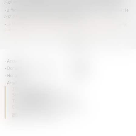
juge en cas de modification de la résidence en cours de procédure
Difficulté de versement de la prestation compensatoire en capital : le
juge peut autoriser un versement périodique
La filiation par reconnaissance repose sur une présomption de réalité
biologique
<<
<
...
6
7
8
9
10
11
12
>
>>
Accueil
Parcours
Domaines de compétences
Actus
Honoraires
Contact
Articles
3 Rue du Luxembourg
54500 VANDOEUVRE LES NANCY
Tél :
03 83 28 63 93
E-mail :
dominique.tallarico@avocat.fr
CONTACTEZ-NOUS