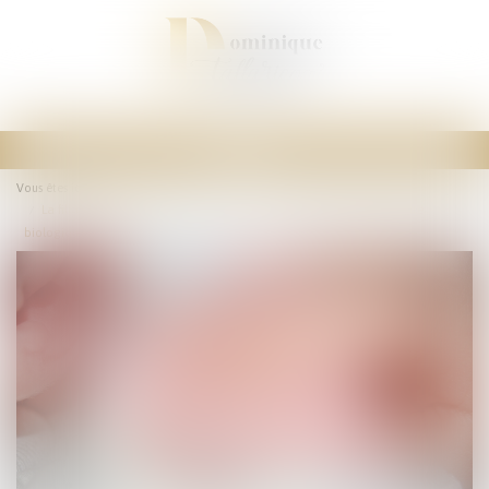
Ouvrir
le
Vous êtes ici :
Accueil
menu
La filiation par reconnaissance repose sur une présomption de réalité
biologique