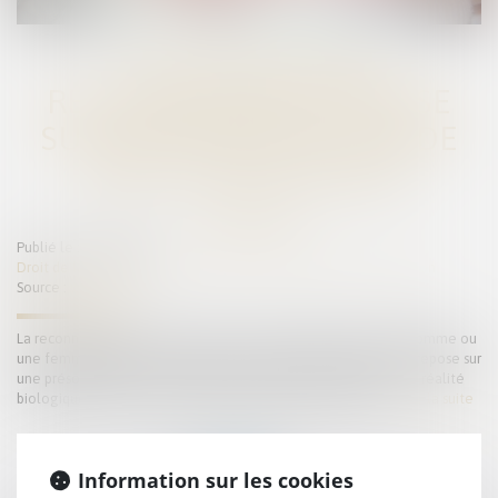
LA FILIATION PAR
RECONNAISSANCE REPOSE
SUR UNE PRÉSOMPTION DE
RÉALITÉ BIOLOGIQUE
Publié le :
07/06/2023
Droit de la famille, des personnes et de leur patrimoine
/
Filiation
Source :
www.efl.fr
La reconnaissance est l’acte libre et volontaire par lequel un homme ou
une femme déclare être le père ou la mère d’un enfant ; elle repose sur
une présomption de conformité de la filiation ainsi établie à la réalité
biologique et peut être contestée par la preuve contraire...
Lire la suite
Information sur les cookies