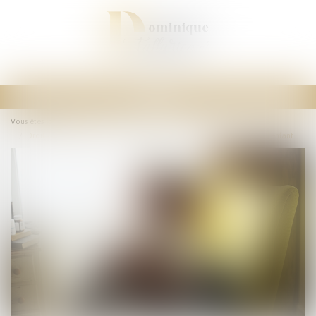
Ouvrir
le
Vous êtes ici :
Accueil
menu
Droit de visite des grands-parents : peu importent les sentiments de l’enfant