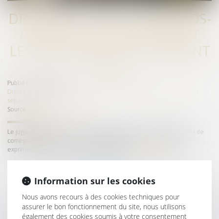
DROIT DE VISITE DES GRANDS-
PARENTS : PEU IMPORTENT
LES SENTIMENTS DE L’ENFANT
Publié le :
29/03/2023
Droit de la famille, des personnes et de leur patrimoine
/
Divorce et
séparation
Source :
actu.dalloz-etudiant.fr
Le juge est libre d’accorder aux grands-parents un droit d’accueil et de
correspondance avec l’enfant indépendamment des sentiments
exprimés par ce dernier lors de son audition...
Lire la suite
Information sur les cookies
Nous avons recours à des cookies techniques pour
assurer le bon fonctionnement du site, nous utilisons
également des cookies soumis à votre consentement