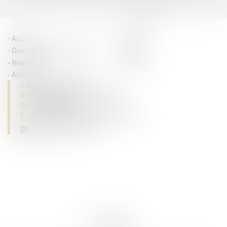
<<
<
...
6
7
8
9
10
11
12
>
>>
Accueil
Parcours
Domaines de compétences
Actus
Honoraires
Contact
Articles
3 Rue du Luxembourg
54500 VANDOEUVRE LES NANCY
Tél :
03 83 28 63 93
E-mail :
dominique.tallarico@avocat.fr
CONTACTEZ-NOUS