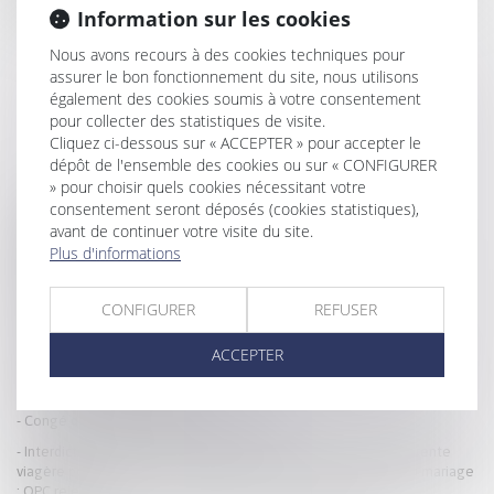
de chose jugée...
Lire la suite
Information sur les cookies
Nous avons recours à des cookies techniques pour
assurer le bon fonctionnement du site, nous utilisons
également des cookies soumis à votre consentement
pour collecter des statistiques de visite.
Cliquez ci-dessous sur « ACCEPTER » pour accepter le
dépôt de l'ensemble des cookies ou sur « CONFIGURER
» pour choisir quels cookies nécessitant votre
HISTORIQUE
consentement seront déposés (cookies statistiques),
avant de continuer votre visite du site.
Régime matrimonial : présomption simple pour la loi du premier
Plus d'informations
domicile conjugal
L’interdiction française d’exporter des gamètes ou embryons post-
CONFIGURER
REFUSER
mortem est conforme à la CEDH
La pension alimentaire : définition, calcul et obligations
ACCEPTER
Au décès du débiteur, quel est le sort de la prestation compensatoire
allouée avant le 1-7-2000 ?
Congé d’adoption : publication du décret !
Interdiction de révision de la pension versée sous la forme de rente
viagère pour compenser le préjudice causé par la dissolution du mariage
: QPC rejetée