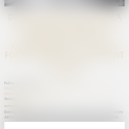
DATE D’APPRÉCIATION DE LA
DEMANDE DE PRESTATION
COMPENSATOIRE ET
CONSÉQUENCE DE L’APPEL
FORMÉ CONTRE LE JUGEMENT
DE DIVORCE
Publié le :
29/08/2023
Droit de la famille, des personnes et de leur patrimoine
/
Divorce et
séparation
Source :
www.lemag-juridique.com
Dans un arrêt du 12 juillet 2023, la Cour de cassation, au visa des articles
260 et 270 du Code civil et 562 du Code de procédure civile, rappelle
que pour apprécier la demande de prestation compensatoire, le juge se
place à la date à laquelle la décision prononçant le divorce prend force