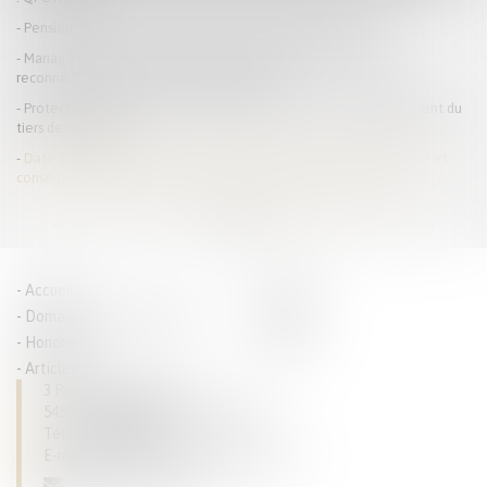
Pension alimentaire : une gestion automatisée pour tous
Mariage de personnes de même sexe : obligation positive de
reconnaissance et de protection juridiques
Protection de l'enfance : parution du décret sur l'accompagnement du
tiers de confiance
Date d’appréciation de la demande de prestation compensatoire et
conséquence de l’appel formé contre le jugement de divorce
<<
<
...
6
7
8
9
10
11
12
>
>>
Accueil
Parcours
Domaines de compétences
Actus
Honoraires
Contact
Articles
3 Rue du Luxembourg
54500 VANDOEUVRE LES NANCY
Tél :
03 83 28 63 93
E-mail :
dominique.tallarico@avocat.fr
CONTACTEZ-NOUS