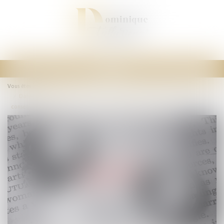
Ouvrir
le
Vous êtes ici :
Accueil
menu
Date d’appréciation de la demande de prestation compensatoire et
conséquence de l’appel formé contre le jugement de divorce